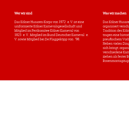
Wer wir sind
Was wir machen
Das Kölner Husaren-Korps von 1972 e. V. ist eine
Das Kölner Husare
uniformierte Kölner Karnevalsgesellschaft und
organisiert versc
Mitglied im Festkomitee Kölner Karneval von
Tradition des Köln
1823 e. V., Mitglied im Bund Deutscher Karneval e.
tragen eine histo
V. sowie Mitglied bei De Plaggeköpp von '98.
preußischem Vorb
Neben vielen Ding
sich bringt, organ
verschiedene Karn
ziehen als fester 
Rosenmontagzuges