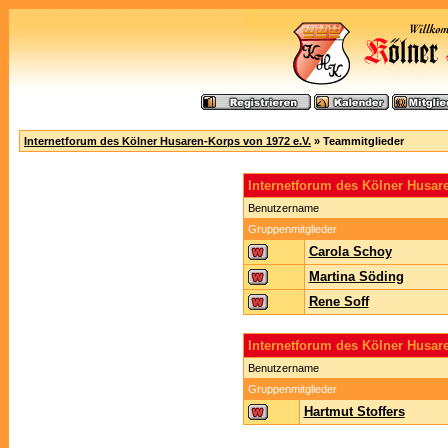
Internetforum des Kölner Husaren-Korps von 1972 e.V.
» Teammitglieder
Internetforum des Kölner Husa
Benutzername
Gruppenmitglieder
Carola Schoy
Martina Söding
Rene Soff
Internetforum des Kölner Husar
Benutzername
Gruppenmitglieder
Hartmut Stoffers