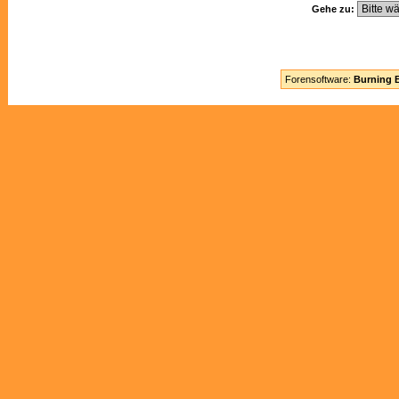
Gehe zu:
Forensoftware:
Burning B