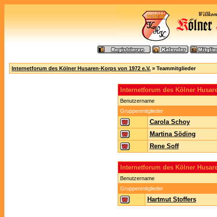
Internetforum des Kölner Husaren-Korps von 1972 e.V.
» Teammitglieder
Internetforum des Kölner Husa
Benutzername
Gruppenmitglieder
Carola Schoy
Martina Söding
Rene Soff
Internetforum des Kölner Husar
Benutzername
Gruppenmitglieder
Hartmut Stoffers