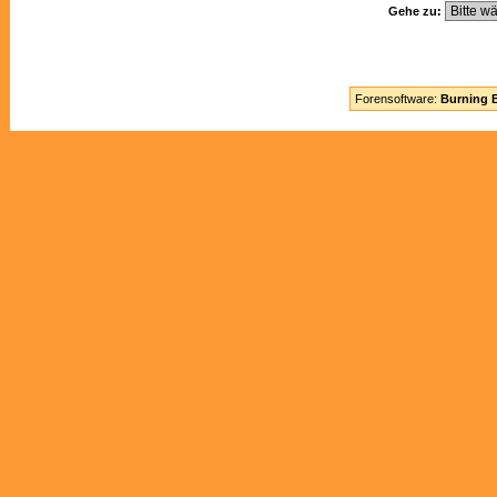
Gehe zu:
Forensoftware:
Burning B