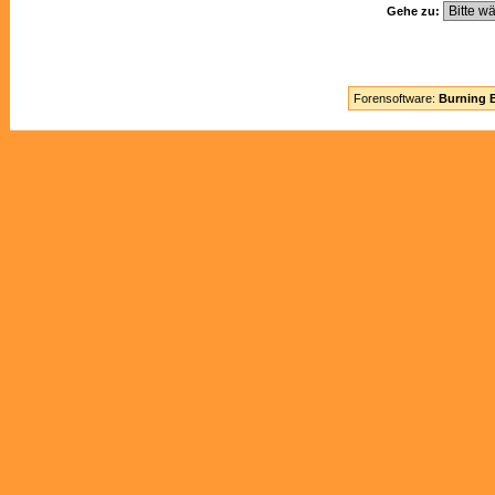
Gehe zu:
Forensoftware:
Burning B