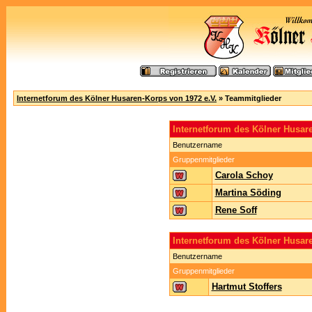
Internetforum des Kölner Husaren-Korps von 1972 e.V.
» Teammitglieder
Internetforum des Kölner Husa
Benutzername
Gruppenmitglieder
Carola Schoy
Martina Söding
Rene Soff
Internetforum des Kölner Husar
Benutzername
Gruppenmitglieder
Hartmut Stoffers