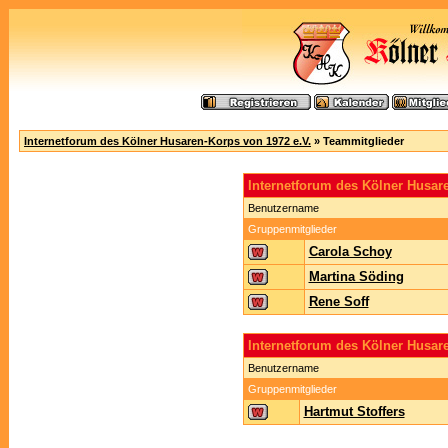
Internetforum des Kölner Husaren-Korps von 1972 e.V.
» Teammitglieder
Internetforum des Kölner Husa
Benutzername
Gruppenmitglieder
Carola Schoy
Martina Söding
Rene Soff
Internetforum des Kölner Husar
Benutzername
Gruppenmitglieder
Hartmut Stoffers