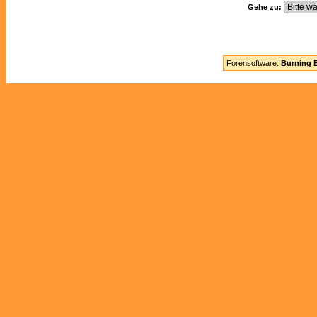
Gehe zu:
Forensoftware:
Burning B