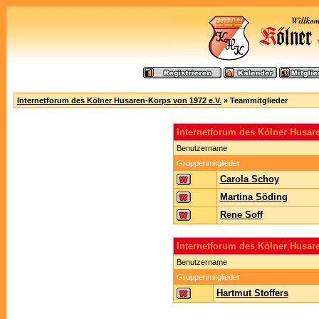
Internetforum des Kölner Husaren-Korps von 1972 e.V.
» Teammitglieder
Internetforum des Kölner Husa
Benutzername
Gruppenmitglieder
Carola Schoy
Martina Söding
Rene Soff
Internetforum des Kölner Husar
Benutzername
Gruppenmitglieder
Hartmut Stoffers