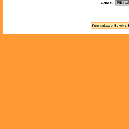
Gehe zu:
Forensoftware:
Burning B