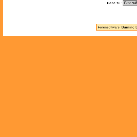
Gehe zu:
Forensoftware:
Burning B