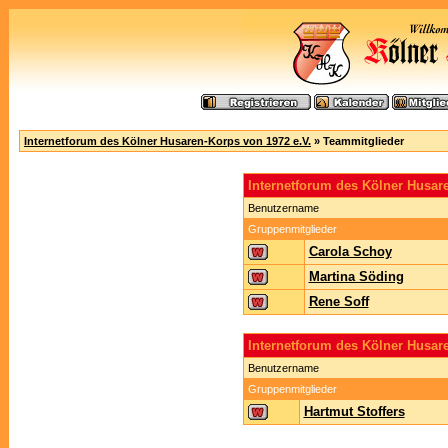
Internetforum des Kölner Husaren-Korps von 1972 e.V.
» Teammitglieder
Internetforum des Kölner Husa
Benutzername
Gruppenmitglieder
Carola Schoy
Martina Söding
Rene Soff
Internetforum des Kölner Husar
Benutzername
Gruppenmitglieder
Hartmut Stoffers