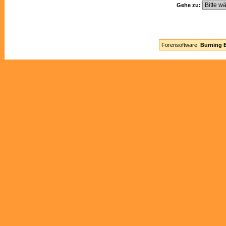
Gehe zu:
Forensoftware:
Burning B