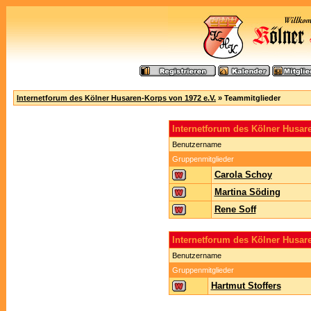
Internetforum des Kölner Husaren-Korps von 1972 e.V.
» Teammitglieder
Internetforum des Kölner Husa
Benutzername
Gruppenmitglieder
Carola Schoy
Martina Söding
Rene Soff
Internetforum des Kölner Husar
Benutzername
Gruppenmitglieder
Hartmut Stoffers