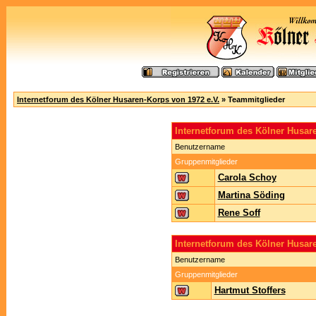
Internetforum des Kölner Husaren-Korps von 1972 e.V.
» Teammitglieder
Internetforum des Kölner Husa
Benutzername
Gruppenmitglieder
Carola Schoy
Martina Söding
Rene Soff
Internetforum des Kölner Husar
Benutzername
Gruppenmitglieder
Hartmut Stoffers