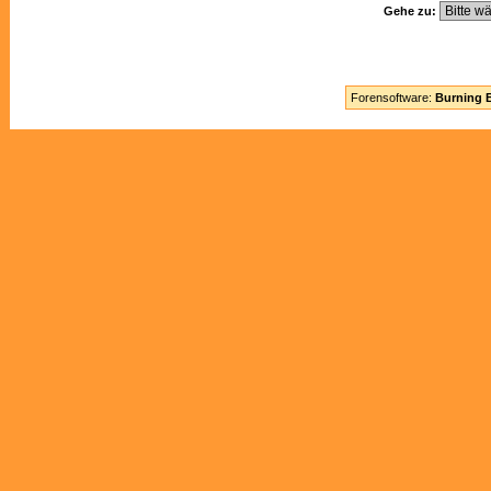
Gehe zu:
Forensoftware:
Burning B