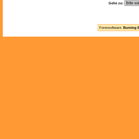
Gehe zu:
Forensoftware:
Burning B