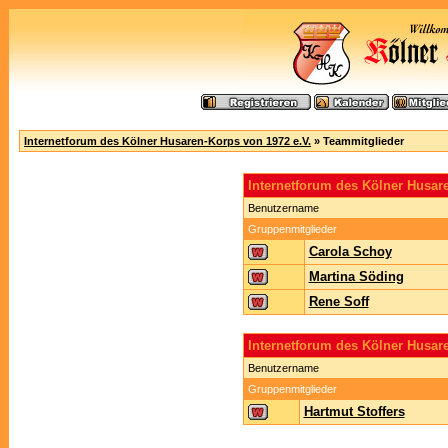
Internetforum des Kölner Husaren-Korps von 1972 e.V.
» Teammitglieder
Internetforum des Kölner Husa
Benutzername
Gruppenmitglieder
Carola Schoy
Martina Söding
Rene Soff
Internetforum des Kölner Husar
Benutzername
Gruppenmitglieder
Hartmut Stoffers