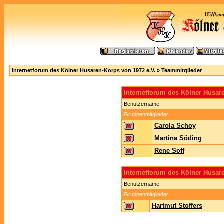
Internetforum des Kölner Husaren-Korps von 1972 e.V.
» Teammitglieder
Internetforum des Kölner Husa
Benutzername
Gruppenmitglieder
Carola Schoy
Martina Söding
Rene Soff
Internetforum des Kölner Husar
Benutzername
Gruppenmitglieder
Hartmut Stoffers