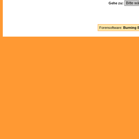
Gehe zu:
Forensoftware:
Burning B