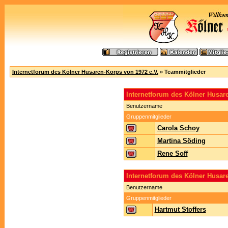
Internetforum des Kölner Husaren-Korps von 1972 e.V.
» Teammitglieder
Internetforum des Kölner Husa
Benutzername
Gruppenmitglieder
Carola Schoy
Martina Söding
Rene Soff
Internetforum des Kölner Husar
Benutzername
Gruppenmitglieder
Hartmut Stoffers