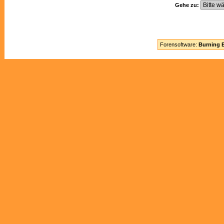
Gehe zu:
Forensoftware:
Burning B