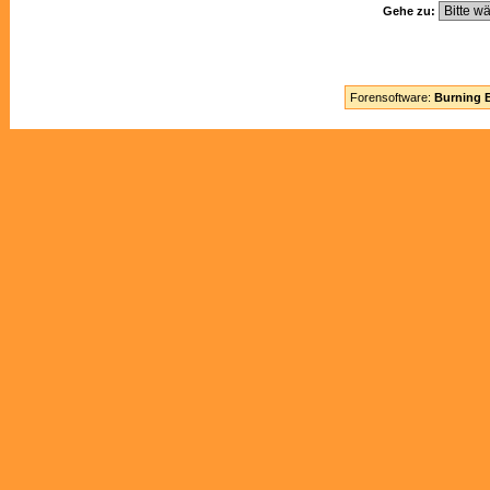
Gehe zu:
Forensoftware:
Burning B