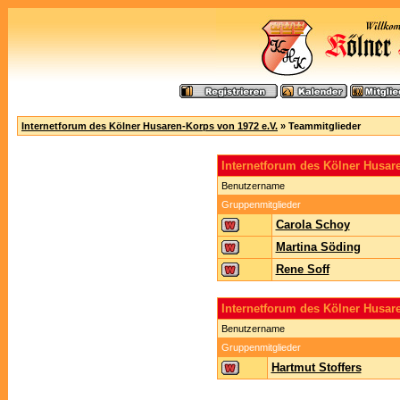
Internetforum des Kölner Husaren-Korps von 1972 e.V.
» Teammitglieder
Internetforum des Kölner Husa
Benutzername
Gruppenmitglieder
Carola Schoy
Martina Söding
Rene Soff
Internetforum des Kölner Husar
Benutzername
Gruppenmitglieder
Hartmut Stoffers