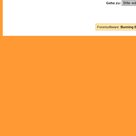
Gehe zu:
Forensoftware:
Burning B