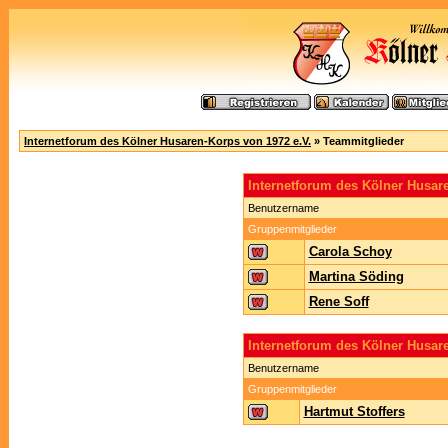
Internetforum des Kölner Husaren-Korps von 1972 e.V.
» Teammitglieder
Internetforum des Kölner Husa
Benutzername
Gruppenmitglieder
Carola Schoy
Martina Söding
Rene Soff
Internetforum des Kölner Husar
Benutzername
Gruppenmitglieder
Hartmut Stoffers