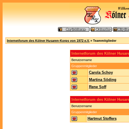
Internetforum des Kölner Husaren-Korps von 1972 e.V.
» Teammitglieder
Internetforum des Kölner Husa
Benutzername
Gruppenmitglieder
Carola Schoy
Martina Söding
Rene Soff
Internetforum des Kölner Husar
Benutzername
Gruppenmitglieder
Hartmut Stoffers