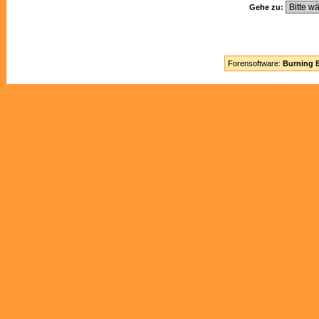
Gehe zu:
Forensoftware:
Burning B