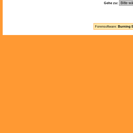
Gehe zu:
Forensoftware:
Burning B