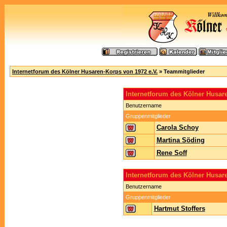
Internetforum des Kölner Husaren-Korps von 1972 e.V.
» Teammitglieder
Internetforum des Kölner Husa
Benutzername
Gruppenmitglieder
Carola Schoy
Martina Söding
Rene Soff
Internetforum des Kölner Husar
Benutzername
Gruppenmitglieder
Hartmut Stoffers