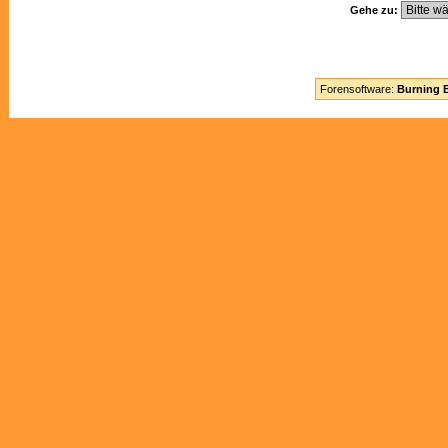
Gehe zu:
Forensoftware:
Burning B