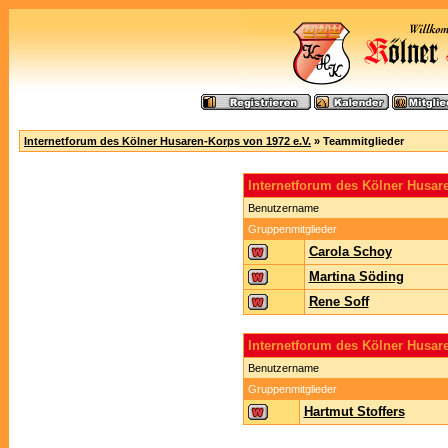
Internetforum des Kölner Husaren-Korps von 1972 e.V.
» Teammitglieder
Internetforum des Kölner Husa
Benutzername
Gruppenmitglieder
Carola Schoy
Martina Söding
Rene Soff
Internetforum des Kölner Husar
Benutzername
Gruppenmitglieder
Hartmut Stoffers