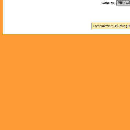
Gehe zu:
Forensoftware:
Burning B