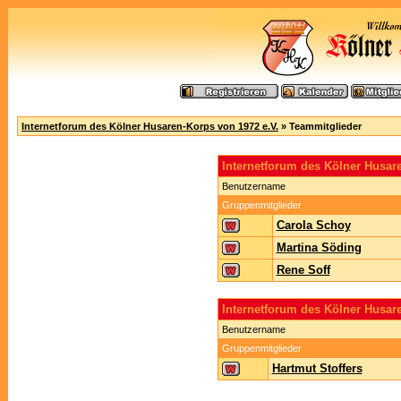
Internetforum des Kölner Husaren-Korps von 1972 e.V.
» Teammitglieder
Internetforum des Kölner Husa
Benutzername
Gruppenmitglieder
Carola Schoy
Martina Söding
Rene Soff
Internetforum des Kölner Husar
Benutzername
Gruppenmitglieder
Hartmut Stoffers