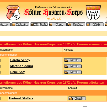
ternetforum des Kölner Husaren-Korps von 1972 e.V. Forumskommandan
utzername
Kontakt
ppenmitglieder
Carola Schoy
Martina Söding
Rene Soff
ternetforum des Kölner Husaren-Korps von 1972 e.V. Forumsadjutanten
utzername
Kontakt
ppenmitglieder
Hartmut Stoffers