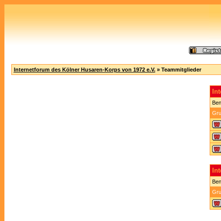
Internetforum des Kölner Husaren-Korps von 1972 e.V.
» Teammitglieder
In
Ben
Gru
In
Ben
Gru