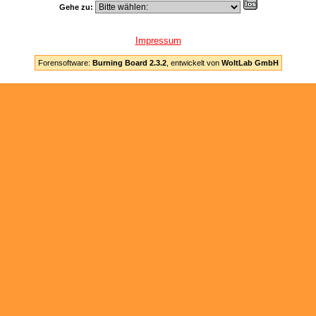
Gehe zu:
Impressum
Forensoftware:
Burning Board 2.3.2
, entwickelt von
WoltLab GmbH