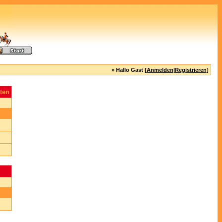
» Hallo Gast [
Anmelden
|
Registrieren
]
ten