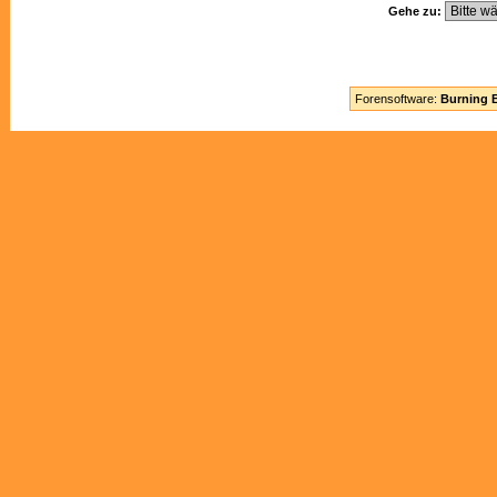
Gehe zu:
Forensoftware:
Burning B