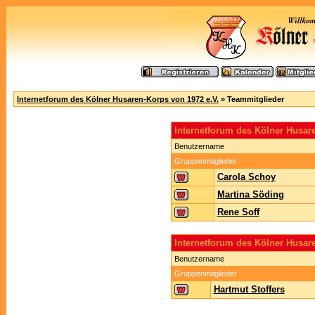
Internetforum des Kölner Husaren-Korps von 1972 e.V.
» Teammitglieder
Internetforum des Kölner Husa
Benutzername
Gruppenmitglieder
Carola Schoy
Martina Söding
Rene Soff
Internetforum des Kölner Husar
Benutzername
Gruppenmitglieder
Hartmut Stoffers