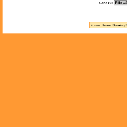
Gehe zu:
Forensoftware:
Burning B