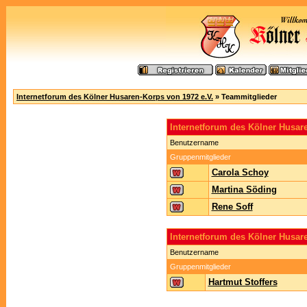
Internetforum des Kölner Husaren-Korps von 1972 e.V.
» Teammitglieder
Internetforum des Kölner Husa
Benutzername
Gruppenmitglieder
Carola Schoy
Martina Söding
Rene Soff
Internetforum des Kölner Husar
Benutzername
Gruppenmitglieder
Hartmut Stoffers