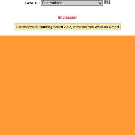
Gehe zu:
Impressum
Forensoftware:
Burning Board 2.3.2
, entwickelt von
WoltLab GmbH