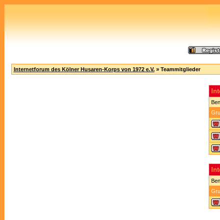
Internetforum des Kölner Husaren-Korps von 1972 e.V.
» Teammitglieder
In
Ben
Gru
In
Ben
Gru