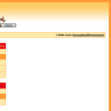
» Hallo Gast [
Anmelden
|
Registrieren
]
ten