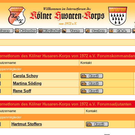
ternetforum des Kölner Husaren-Korps von 1972 e.V. Forumskommandan
utzername
Kontakt
ppenmitglieder
Carola Schoy
Martina Söding
Rene Soff
ternetforum des Kölner Husaren-Korps von 1972 e.V. Forumsadjutanten
utzername
Kontakt
ppenmitglieder
Hartmut Stoffers