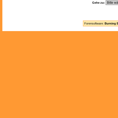
Gehe zu:
Forensoftware:
Burning B