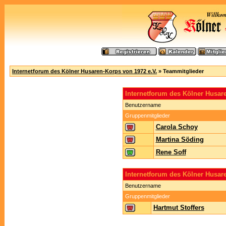
Internetforum des Kölner Husaren-Korps von 1972 e.V.
» Teammitglieder
Internetforum des Kölner Husa
Benutzername
Gruppenmitglieder
Carola Schoy
Martina Söding
Rene Soff
Internetforum des Kölner Husar
Benutzername
Gruppenmitglieder
Hartmut Stoffers