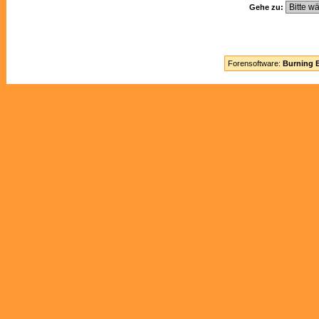
Gehe zu:
Forensoftware:
Burning B