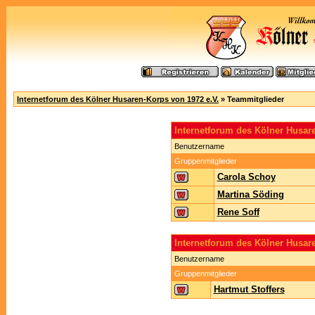
Internetforum des Kölner Husaren-Korps von 1972 e.V.
» Teammitglieder
Internetforum des Kölner Husa
Benutzername
Gruppenmitglieder
Carola Schoy
Martina Söding
Rene Soff
Internetforum des Kölner Husar
Benutzername
Gruppenmitglieder
Hartmut Stoffers