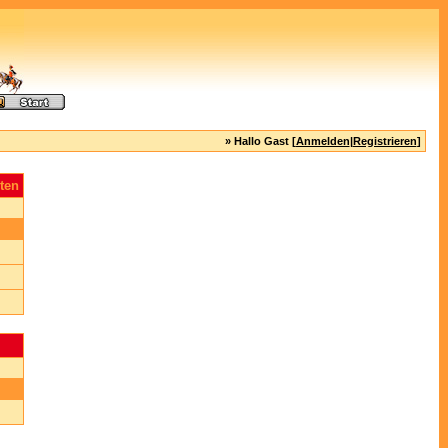
» Hallo Gast [
Anmelden
|
Registrieren
]
ten