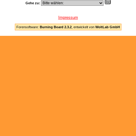
Gehe zu:
Impressum
Forensoftware:
Burning Board 2.3.2
, entwickelt von
WoltLab GmbH