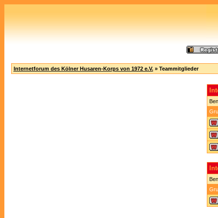
Internetforum des Kölner Husaren-Korps von 1972 e.V.
» Teammitglieder
In
Ben
Gru
In
Ben
Gru