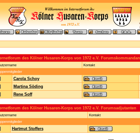
ternetforum des Kölner Husaren-Korps von 1972 e.V. Forumskommandan
utzername
Kontakt
ppenmitglieder
Carola Schoy
Martina Söding
Rene Soff
ternetforum des Kölner Husaren-Korps von 1972 e.V. Forumsadjutanten
utzername
Kontakt
ppenmitglieder
Hartmut Stoffers