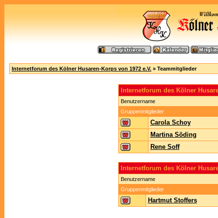
Internetforum des Kölner Husaren-Korps von 1972 e.V.
» Teammitglieder
Internetforum des Kölner Husa
Benutzername
Gruppenmitglieder
Carola Schoy
Martina Söding
Rene Soff
Internetforum des Kölner Husar
Benutzername
Gruppenmitglieder
Hartmut Stoffers