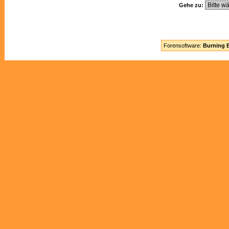
Gehe zu:
Forensoftware:
Burning B