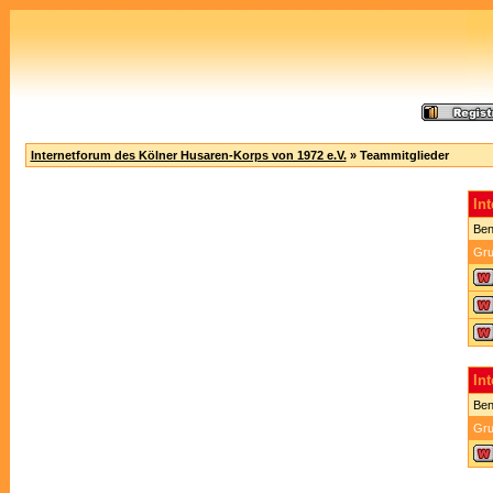
Internetforum des Kölner Husaren-Korps von 1972 e.V.
» Teammitglieder
In
Ben
Gru
In
Ben
Gru