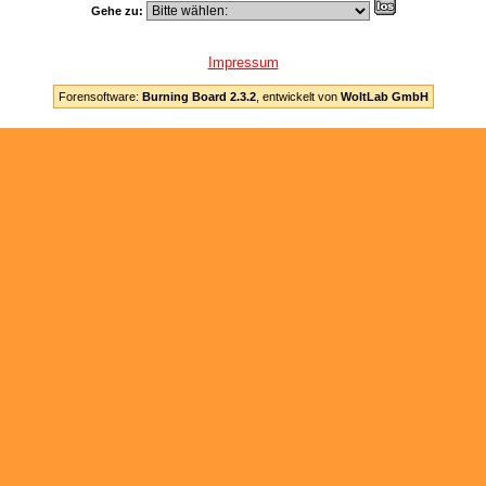
Gehe zu:
Impressum
Forensoftware:
Burning Board 2.3.2
, entwickelt von
WoltLab GmbH