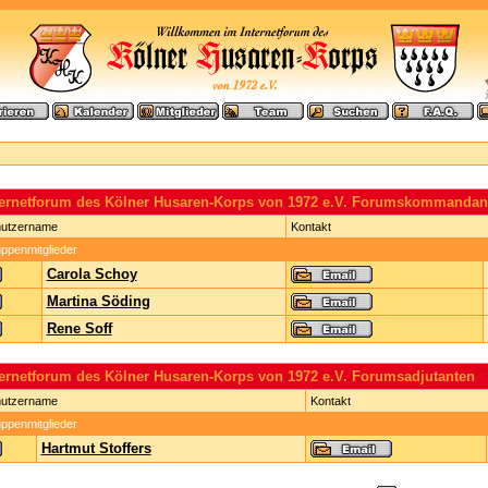
ternetforum des Kölner Husaren-Korps von 1972 e.V. Forumskommandan
utzername
Kontakt
ppenmitglieder
Carola Schoy
Martina Söding
Rene Soff
ternetforum des Kölner Husaren-Korps von 1972 e.V. Forumsadjutanten
utzername
Kontakt
ppenmitglieder
Hartmut Stoffers