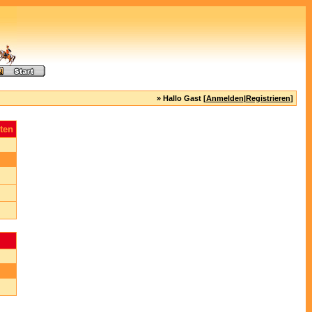
» Hallo Gast [
Anmelden
|
Registrieren
]
ten