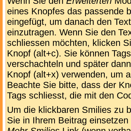
Wenn Sie den
Erweiterten
Modu
eines Knopfes das passende b
eingefügt, um danach den Text
einzutragen. Wenn Sie den Te
schliessen möchten, klicken S
Knopf (alt+c). Sie können Tag
verschachteln und später dan
Knopf (alt+x) verwenden, um al
Beachte Sie bitte, dass der Kno
Tags schliesst, die mit den Co
Um die klickbaren Smilies zu b
Sie in Ihrem Beitrag einsetzen
Mehr Smilies
Link (wenn vorhan