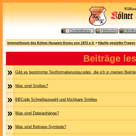
Internetforum des Kölner Husaren-Korps von 1972 e.V.
»
Häufig gestellte Fragen
Beiträge le
»
Gibt es bestimmte Textformatierungscodes, die ich in meinen Beitr
»
Was sind Smilies?
»
BBCode Schnellauswahl und klickbare Smilies
»
Was sind Dateianhänge?
»
Was sind Beitrags-Symbole?