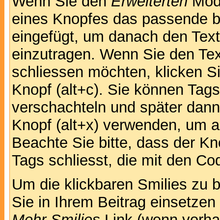
Wenn Sie den
Erweiterten
Modu
eines Knopfes das passende b
eingefügt, um danach den Text
einzutragen. Wenn Sie den Te
schliessen möchten, klicken S
Knopf (alt+c). Sie können Tag
verschachteln und später dan
Knopf (alt+x) verwenden, um al
Beachte Sie bitte, dass der Kno
Tags schliesst, die mit den Co
Um die klickbaren Smilies zu b
Sie in Ihrem Beitrag einsetzen
Mehr Smilies
Link (wenn vorhan