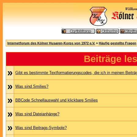
Internetforum des Kölner Husaren-Korps von 1972 e.V.
»
Häufig gestellte Fragen
Beiträge le
»
Gibt es bestimmte Textformatierungscodes, die ich in meinen Beitr
»
Was sind Smilies?
»
BBCode Schnellauswahl und klickbare Smilies
»
Was sind Dateianhänge?
»
Was sind Beitrags-Symbole?