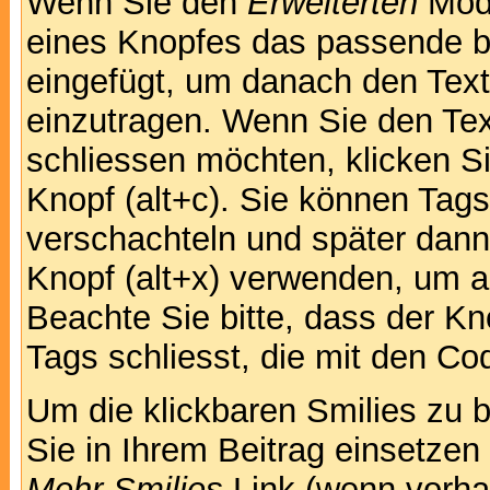
Wenn Sie den
Erweiterten
Modu
eines Knopfes das passende b
eingefügt, um danach den Text
einzutragen. Wenn Sie den Te
schliessen möchten, klicken S
Knopf (alt+c). Sie können Tag
verschachteln und später dan
Knopf (alt+x) verwenden, um al
Beachte Sie bitte, dass der Kno
Tags schliesst, die mit den Co
Um die klickbaren Smilies zu b
Sie in Ihrem Beitrag einsetzen
Mehr Smilies
Link (wenn vorhan