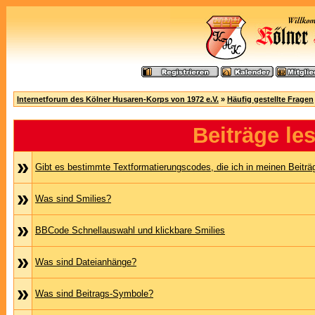
Internetforum des Kölner Husaren-Korps von 1972 e.V.
»
Häufig gestellte Fragen
Beiträge le
»
Gibt es bestimmte Textformatierungscodes, die ich in meinen Beitr
»
Was sind Smilies?
»
BBCode Schnellauswahl und klickbare Smilies
»
Was sind Dateianhänge?
»
Was sind Beitrags-Symbole?