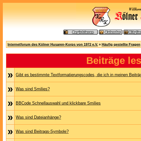
Internetforum des Kölner Husaren-Korps von 1972 e.V.
»
Häufig gestellte Fragen
Beiträge le
»
Gibt es bestimmte Textformatierungscodes, die ich in meinen Beitr
»
Was sind Smilies?
»
BBCode Schnellauswahl und klickbare Smilies
»
Was sind Dateianhänge?
»
Was sind Beitrags-Symbole?