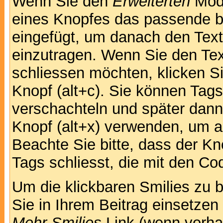
Wenn Sie den
Erweiterten
Modu
eines Knopfes das passende b
eingefügt, um danach den Text
einzutragen. Wenn Sie den Te
schliessen möchten, klicken S
Knopf (alt+c). Sie können Tag
verschachteln und später dan
Knopf (alt+x) verwenden, um al
Beachte Sie bitte, dass der Kno
Tags schliesst, die mit den Co
Um die klickbaren Smilies zu b
Sie in Ihrem Beitrag einsetzen
Mehr Smilies
Link (wenn vorhan