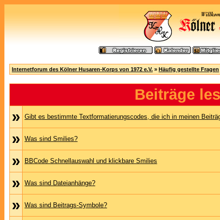
Internetforum des Kölner Husaren-Korps von 1972 e.V.
»
Häufig gestellte Fragen
Beiträge le
»
Gibt es bestimmte Textformatierungscodes, die ich in meinen Beitr
»
Was sind Smilies?
»
BBCode Schnellauswahl und klickbare Smilies
»
Was sind Dateianhänge?
»
Was sind Beitrags-Symbole?