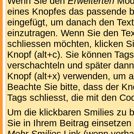
Wenn Sie den
Erweiterten
Modu
eines Knopfes das passende b
eingefügt, um danach den Text
einzutragen. Wenn Sie den Te
schliessen möchten, klicken S
Knopf (alt+c). Sie können Tag
verschachteln und später dan
Knopf (alt+x) verwenden, um al
Beachte Sie bitte, dass der Kno
Tags schliesst, die mit den Co
Um die klickbaren Smilies zu b
Sie in Ihrem Beitrag einsetzen
Mehr Smilies
Link (wenn vorhan