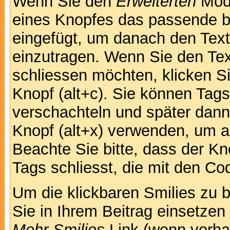
Wenn Sie den
Erweiterten
Modu
eines Knopfes das passende b
eingefügt, um danach den Text
einzutragen. Wenn Sie den Te
schliessen möchten, klicken S
Knopf (alt+c). Sie können Tag
verschachteln und später dan
Knopf (alt+x) verwenden, um al
Beachte Sie bitte, dass der Kno
Tags schliesst, die mit den Co
Um die klickbaren Smilies zu b
Sie in Ihrem Beitrag einsetzen
Mehr Smilies
Link (wenn vorhan