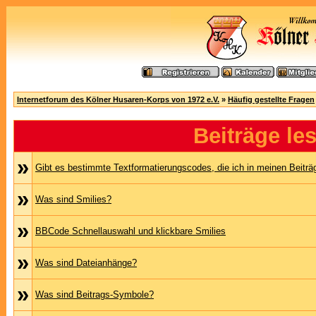
Internetforum des Kölner Husaren-Korps von 1972 e.V.
»
Häufig gestellte Fragen
Beiträge le
»
Gibt es bestimmte Textformatierungscodes, die ich in meinen Beitr
»
Was sind Smilies?
»
BBCode Schnellauswahl und klickbare Smilies
»
Was sind Dateianhänge?
»
Was sind Beitrags-Symbole?