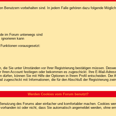
ten Benutzern vorbehalten sind. In jedem Falle gehören dazu folgende Möglich
unde im Forum unterwegs sind
m ignorieren kann
 Funktionen vorausgesetzt:
en, die Sie unter Umständen vor Ihrer Registrierung bestätigen müssen. Deswe
r Ihren Account festlegen oder bekommen es zugeschickt. Ihre E-Mail-Adresse
dürfen, können Sie mit Hilfe der Optionen in Ihrem Profil entscheiden. Der
ail zugeschickt mit Informationen, die für den Abschluß der Registrierung zwin
Werden Cookies vom Forum benutzt?
 Benutzung des Forums aber einfacher und komfortabler machen. Cookies werd
m vorhanden ist oder nicht, dass Sie automatisch angemeldet werden, ohne 