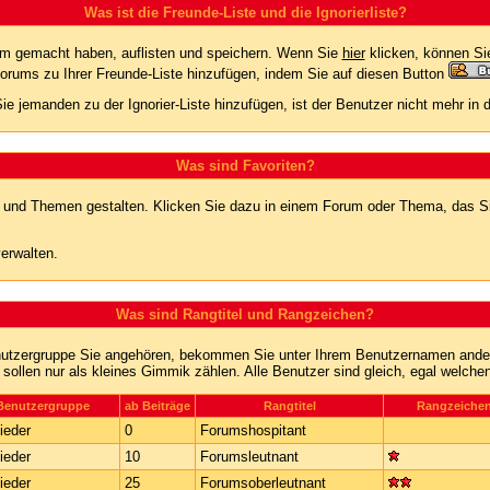
Was ist die Freunde-Liste und die Ignorierliste?
rum gemacht haben, auflisten und speichern. Wenn Sie
hier
klicken, können Si
Forums zu Ihrer Freunde-Liste hinzufügen, indem Sie auf diesen Button
ie jemanden zu der Ignorier-Liste hinzufügen, ist der Benutzer nicht mehr in
Was sind Favoriten?
en und Themen gestalten. Klicken Sie dazu in einem Forum oder Thema, das Si
erwalten.
Was sind Rangtitel und Rangzeichen?
nutzergruppe Sie angehören, bekommen Sie unter Ihrem Benutzernamen andere 
 sollen nur als kleines Gimmik zählen. Alle Benutzer sind gleich, egal welch
Benutzergruppe
ab Beiträge
Rangtitel
Rangzeiche
ieder
0
Forumshospitant
ieder
10
Forumsleutnant
ieder
25
Forumsoberleutnant