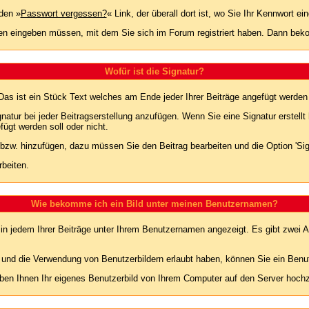
den »
Passwort vergessen?
« Link, der überall dort ist, wo Sie Ihr Kennwort 
n eingeben müssen, mit dem Sie sich im Forum registriert haben. Dann bekom
Wofür ist die Signatur?
 Das ist ein Stück Text welches am Ende jeder Ihrer Beiträge angefügt werden
gnatur bei jeder Beitragserstellung anzufügen. Wenn Sie eine Signatur erstel
ügt werden soll oder nicht.
 bzw. hinzufügen, dazu müssen Sie den Beitrag bearbeiten und die Option 'Sig
rbeiten.
Wie bekomme ich ein Bild unter meinen Benutzernamen?
 in jedem Ihrer Beiträge unter Ihrem Benutzernamen angezeigt. Es gibt zwei A
lt und die Verwendung von Benutzerbildern erlaubt haben, können Sie ein Benu
uben Ihnen Ihr eigenes Benutzerbild von Ihrem Computer auf den Server hoch