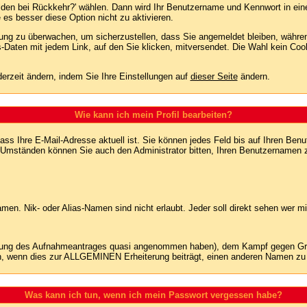
lden bei Rückkehr?' wählen. Dann wird Ihr Benutzername und Kennwort in ein
e es besser diese Option nicht zu aktivieren.
tzung zu überwachen, um sicherzustellen, dass Sie angemeldet bleiben, währ
s-Daten mit jedem Link, auf den Sie klicken, mitversendet. Die Wahl kein Co
erzeit ändern, indem Sie Ihre Einstellungen auf
dieser Seite
ändern.
Wie kann ich mein Profil bearbeiten?
f, dass Ihre E-Mail-Adresse aktuell ist. Sie können jedes Feld bis auf Ihren 
hen Umständen können Sie auch den Administrator bitten, Ihren Benutzernamen 
n. Nik- oder Alias-Namen sind nicht erlaubt. Jeder soll direkt sehen wer mi
nung des Aufnahmeantrages quasi angenommen haben), dem Kampf gegen Grie
n, wenn dies zur ALLGEMINEN Erheiterung beiträgt, einen anderen Namen zu
Was kann ich tun, wenn ich mein Passwort vergessen habe?