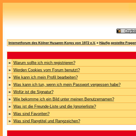
Internetforum des Kölner Husaren-Korps von 1972 e.V.
»
Häufig gestellte Frage
»
Warum sollte ich mich registrieren?
»
Werden Cookies vom Forum benutzt?
»
Wie kann ich mein Profil bearbeiten?
»
Was kann ich tun, wenn ich mein Passwort vergessen habe?
»
Wofür ist die Signatur?
»
Wie bekomme ich ein Bild unter meinen Benutzernamen?
»
Was ist die Freunde-Liste und die Ignorierliste?
»
Was sind Favoriten?
»
Was sind Rangtitel und Rangzeichen?