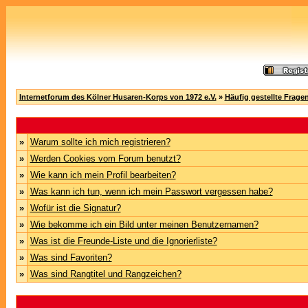
Internetforum des Kölner Husaren-Korps von 1972 e.V.
»
Häufig gestellte Frage
»
Warum sollte ich mich registrieren?
»
Werden Cookies vom Forum benutzt?
»
Wie kann ich mein Profil bearbeiten?
»
Was kann ich tun, wenn ich mein Passwort vergessen habe?
»
Wofür ist die Signatur?
»
Wie bekomme ich ein Bild unter meinen Benutzernamen?
»
Was ist die Freunde-Liste und die Ignorierliste?
»
Was sind Favoriten?
»
Was sind Rangtitel und Rangzeichen?