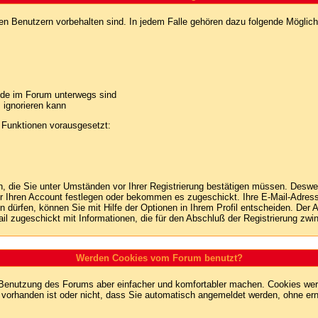
ten Benutzern vorbehalten sind. In jedem Falle gehören dazu folgende Möglich
unde im Forum unterwegs sind
m ignorieren kann
 Funktionen vorausgesetzt:
en, die Sie unter Umständen vor Ihrer Registrierung bestätigen müssen. Deswe
r Ihren Account festlegen oder bekommen es zugeschickt. Ihre E-Mail-Adresse
dürfen, können Sie mit Hilfe der Optionen in Ihrem Profil entscheiden. Der
ail zugeschickt mit Informationen, die für den Abschluß der Registrierung zwin
Werden Cookies vom Forum benutzt?
 Benutzung des Forums aber einfacher und komfortabler machen. Cookies werd
m vorhanden ist oder nicht, dass Sie automatisch angemeldet werden, ohne 