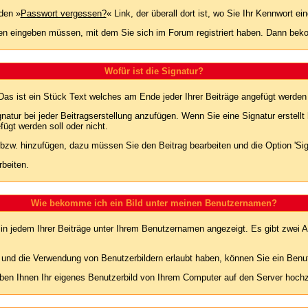
den »
Passwort vergessen?
« Link, der überall dort ist, wo Sie Ihr Kennwort 
n eingeben müssen, mit dem Sie sich im Forum registriert haben. Dann bekom
Wofür ist die Signatur?
 Das ist ein Stück Text welches am Ende jeder Ihrer Beiträge angefügt werden
gnatur bei jeder Beitragserstellung anzufügen. Wenn Sie eine Signatur erstel
ügt werden soll oder nicht.
 bzw. hinzufügen, dazu müssen Sie den Beitrag bearbeiten und die Option 'Sig
rbeiten.
Wie bekomme ich ein Bild unter meinen Benutzernamen?
 in jedem Ihrer Beiträge unter Ihrem Benutzernamen angezeigt. Es gibt zwei A
lt und die Verwendung von Benutzerbildern erlaubt haben, können Sie ein Benu
uben Ihnen Ihr eigenes Benutzerbild von Ihrem Computer auf den Server hoch