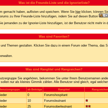
Was ist die Freunde-Liste und die Ignorierliste?
rum gemacht haben, auflisten und speichern. Wenn Sie
hier
klicken, können Si
Forums zu Ihrer Freunde-Liste hinzufügen, indem Sie auf diesen Button
ie jemanden zu der Ignorier-Liste hinzufügen, ist der Benutzer nicht mehr in
Was sind Favoriten?
en und Themen gestalten. Klicken Sie dazu in einem Forum oder Thema, das Si
erwalten.
Was sind Rangtitel und Rangzeichen?
nutzergruppe Sie angehören, bekommen Sie unter Ihrem Benutzernamen andere 
 sollen nur als kleines Gimmik zählen. Alle Benutzer sind gleich, egal welch
Benutzergruppe
ab Beiträge
Rangtitel
Rangzeiche
ieder
0
Forumshospitant
ieder
10
Forumsleutnant
ieder
25
Forumsoberleutnant