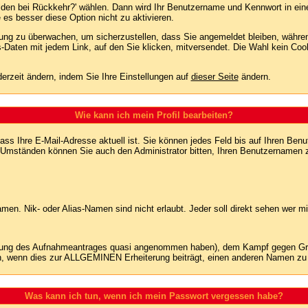
lden bei Rückkehr?' wählen. Dann wird Ihr Benutzername und Kennwort in ein
e es besser diese Option nicht zu aktivieren.
tzung zu überwachen, um sicherzustellen, dass Sie angemeldet bleiben, währ
s-Daten mit jedem Link, auf den Sie klicken, mitversendet. Die Wahl kein Co
erzeit ändern, indem Sie Ihre Einstellungen auf
dieser Seite
ändern.
Wie kann ich mein Profil bearbeiten?
f, dass Ihre E-Mail-Adresse aktuell ist. Sie können jedes Feld bis auf Ihren 
hen Umständen können Sie auch den Administrator bitten, Ihren Benutzernamen 
n. Nik- oder Alias-Namen sind nicht erlaubt. Jeder soll direkt sehen wer mi
nung des Aufnahmeantrages quasi angenommen haben), dem Kampf gegen Grie
n, wenn dies zur ALLGEMINEN Erheiterung beiträgt, einen anderen Namen zu
Was kann ich tun, wenn ich mein Passwort vergessen habe?