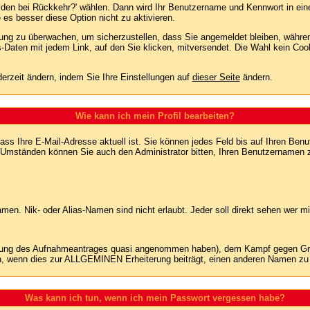
lden bei Rückkehr?' wählen. Dann wird Ihr Benutzername und Kennwort in ein
e es besser diese Option nicht zu aktivieren.
tzung zu überwachen, um sicherzustellen, dass Sie angemeldet bleiben, währ
s-Daten mit jedem Link, auf den Sie klicken, mitversendet. Die Wahl kein Co
erzeit ändern, indem Sie Ihre Einstellungen auf
dieser Seite
ändern.
Wie kann ich mein Profil bearbeiten?
f, dass Ihre E-Mail-Adresse aktuell ist. Sie können jedes Feld bis auf Ihren 
hen Umständen können Sie auch den Administrator bitten, Ihren Benutzernamen 
n. Nik- oder Alias-Namen sind nicht erlaubt. Jeder soll direkt sehen wer mi
nung des Aufnahmeantrages quasi angenommen haben), dem Kampf gegen Grie
n, wenn dies zur ALLGEMINEN Erheiterung beiträgt, einen anderen Namen zu
Was kann ich tun, wenn ich mein Passwort vergessen habe?