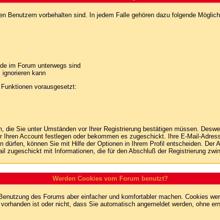
ten Benutzern vorbehalten sind. In jedem Falle gehören dazu folgende Möglich
unde im Forum unterwegs sind
m ignorieren kann
 Funktionen vorausgesetzt:
en, die Sie unter Umständen vor Ihrer Registrierung bestätigen müssen. Deswe
r Ihren Account festlegen oder bekommen es zugeschickt. Ihre E-Mail-Adresse
dürfen, können Sie mit Hilfe der Optionen in Ihrem Profil entscheiden. Der
ail zugeschickt mit Informationen, die für den Abschluß der Registrierung zwin
Werden Cookies vom Forum benutzt?
 Benutzung des Forums aber einfacher und komfortabler machen. Cookies werd
m vorhanden ist oder nicht, dass Sie automatisch angemeldet werden, ohne 