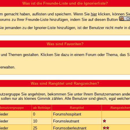
Was ist die Freunde-Liste und die Ignorierliste?
rum gemacht haben, auflisten und speichern. Wenn Sie
hier
klicken, können Si
Forums zu Ihrer Freunde-Liste hinzufügen, indem Sie auf diesen Button
ie jemanden zu der Ignorier-Liste hinzufügen, ist der Benutzer nicht mehr in
Was sind Favoriten?
en und Themen gestalten. Klicken Sie dazu in einem Forum oder Thema, das Si
erwalten.
Was sind Rangtitel und Rangzeichen?
nutzergruppe Sie angehören, bekommen Sie unter Ihrem Benutzernamen andere 
 sollen nur als kleines Gimmik zählen. Alle Benutzer sind gleich, egal welch
Benutzergruppe
ab Beiträge
Rangtitel
Rangzeiche
ieder
0
Forumshospitant
ieder
10
Forumsleutnant
ieder
25
Forumsoberleutnant