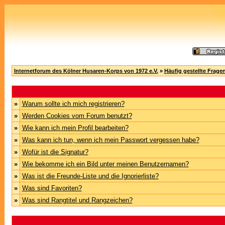
Internetforum des Kölner Husaren-Korps von 1972 e.V.
»
Häufig gestellte Frage
»
Warum sollte ich mich registrieren?
»
Werden Cookies vom Forum benutzt?
»
Wie kann ich mein Profil bearbeiten?
»
Was kann ich tun, wenn ich mein Passwort vergessen habe?
»
Wofür ist die Signatur?
»
Wie bekomme ich ein Bild unter meinen Benutzernamen?
»
Was ist die Freunde-Liste und die Ignorierliste?
»
Was sind Favoriten?
»
Was sind Rangtitel und Rangzeichen?