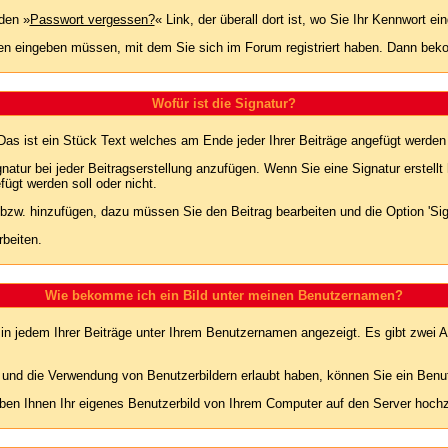
den »
Passwort vergessen?
« Link, der überall dort ist, wo Sie Ihr Kennwort 
n eingeben müssen, mit dem Sie sich im Forum registriert haben. Dann bekom
Wofür ist die Signatur?
 Das ist ein Stück Text welches am Ende jeder Ihrer Beiträge angefügt werden
gnatur bei jeder Beitragserstellung anzufügen. Wenn Sie eine Signatur erstel
ügt werden soll oder nicht.
 bzw. hinzufügen, dazu müssen Sie den Beitrag bearbeiten und die Option 'Sig
rbeiten.
Wie bekomme ich ein Bild unter meinen Benutzernamen?
 in jedem Ihrer Beiträge unter Ihrem Benutzernamen angezeigt. Es gibt zwei A
lt und die Verwendung von Benutzerbildern erlaubt haben, können Sie ein Benu
uben Ihnen Ihr eigenes Benutzerbild von Ihrem Computer auf den Server hoch