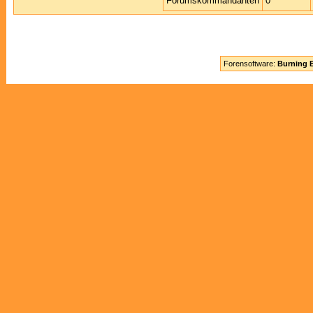
Forumskommandanten
0
Forensoftware:
Burning B