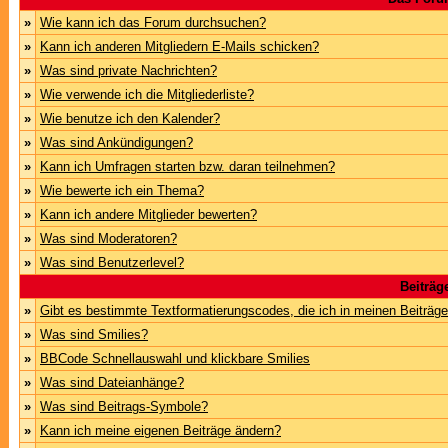
»
Wie kann ich das Forum durchsuchen?
»
Kann ich anderen Mitgliedern E-Mails schicken?
»
Was sind private Nachrichten?
»
Wie verwende ich die Mitgliederliste?
»
Wie benutze ich den Kalender?
»
Was sind Ankündigungen?
»
Kann ich Umfragen starten bzw. daran teilnehmen?
»
Wie bewerte ich ein Thema?
»
Kann ich andere Mitglieder bewerten?
»
Was sind Moderatoren?
»
Was sind Benutzerlevel?
Beiträg
»
Gibt es bestimmte Textformatierungscodes, die ich in meinen Beiträg
»
Was sind Smilies?
»
BBCode Schnellauswahl und klickbare Smilies
»
Was sind Dateianhänge?
»
Was sind Beitrags-Symbole?
»
Kann ich meine eigenen Beiträge ändern?