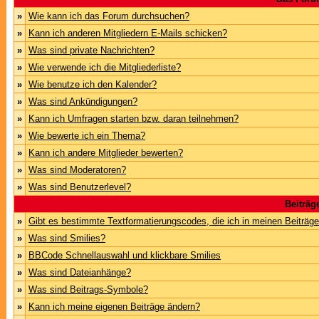
»
Wie kann ich das Forum durchsuchen?
»
Kann ich anderen Mitgliedern E-Mails schicken?
»
Was sind private Nachrichten?
»
Wie verwende ich die Mitgliederliste?
»
Wie benutze ich den Kalender?
»
Was sind Ankündigungen?
»
Kann ich Umfragen starten bzw. daran teilnehmen?
»
Wie bewerte ich ein Thema?
»
Kann ich andere Mitglieder bewerten?
»
Was sind Moderatoren?
»
Was sind Benutzerlevel?
Beiträg
»
Gibt es bestimmte Textformatierungscodes, die ich in meinen Beiträg
»
Was sind Smilies?
»
BBCode Schnellauswahl und klickbare Smilies
»
Was sind Dateianhänge?
»
Was sind Beitrags-Symbole?
»
Kann ich meine eigenen Beiträge ändern?