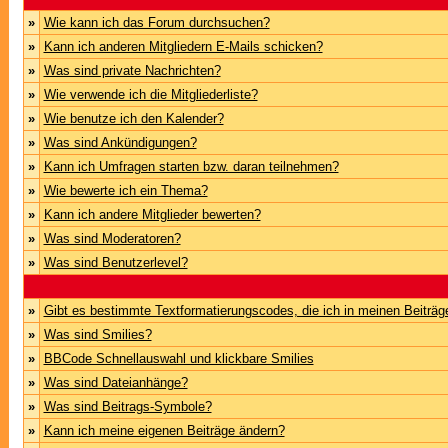
»
Wie kann ich das Forum durchsuchen?
»
Kann ich anderen Mitgliedern E-Mails schicken?
»
Was sind private Nachrichten?
»
Wie verwende ich die Mitgliederliste?
»
Wie benutze ich den Kalender?
»
Was sind Ankündigungen?
»
Kann ich Umfragen starten bzw. daran teilnehmen?
»
Wie bewerte ich ein Thema?
»
Kann ich andere Mitglieder bewerten?
»
Was sind Moderatoren?
»
Was sind Benutzerlevel?
»
Gibt es bestimmte Textformatierungscodes, die ich in meinen Beiträ
»
Was sind Smilies?
»
BBCode Schnellauswahl und klickbare Smilies
»
Was sind Dateianhänge?
»
Was sind Beitrags-Symbole?
»
Kann ich meine eigenen Beiträge ändern?