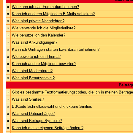
»
Wie kann ich das Forum durchsuchen?
»
Kann ich anderen Mitgliedern E-Mails schicken?
»
Was sind private Nachrichten?
»
Wie verwende ich die Mitgliederliste?
»
Wie benutze ich den Kalender?
»
Was sind Ankündigungen?
»
Kann ich Umfragen starten bzw. daran teilnehmen?
»
Wie bewerte ich ein Thema?
»
Kann ich andere Mitglieder bewerten?
»
Was sind Moderatoren?
»
Was sind Benutzerlevel?
Beiträg
»
Gibt es bestimmte Textformatierungscodes, die ich in meinen Beiträg
»
Was sind Smilies?
»
BBCode Schnellauswahl und klickbare Smilies
»
Was sind Dateianhänge?
»
Was sind Beitrags-Symbole?
»
Kann ich meine eigenen Beiträge ändern?