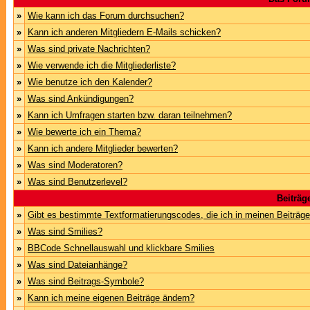
»
Wie kann ich das Forum durchsuchen?
»
Kann ich anderen Mitgliedern E-Mails schicken?
»
Was sind private Nachrichten?
»
Wie verwende ich die Mitgliederliste?
»
Wie benutze ich den Kalender?
»
Was sind Ankündigungen?
»
Kann ich Umfragen starten bzw. daran teilnehmen?
»
Wie bewerte ich ein Thema?
»
Kann ich andere Mitglieder bewerten?
»
Was sind Moderatoren?
»
Was sind Benutzerlevel?
Beiträg
»
Gibt es bestimmte Textformatierungscodes, die ich in meinen Beiträg
»
Was sind Smilies?
»
BBCode Schnellauswahl und klickbare Smilies
»
Was sind Dateianhänge?
»
Was sind Beitrags-Symbole?
»
Kann ich meine eigenen Beiträge ändern?