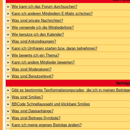
»
Wie kann ich das Forum durchsuchen?
»
Kann ich anderen Mitgliedern E-Mails schicken?
»
Was sind private Nachrichten?
»
Wie verwende ich die Mitgliederliste?
»
Wie benutze ich den Kalender?
»
Was sind Ankündigungen?
»
Kann ich Umfragen starten bzw. daran teilnehmen?
»
Wie bewerte ich ein Thema?
»
Kann ich andere Mitglieder bewerten?
»
Was sind Moderatoren?
»
Was sind Benutzerlevel?
Beiträg
»
Gibt es bestimmte Textformatierungscodes, die ich in meinen Beiträg
»
Was sind Smilies?
»
BBCode Schnellauswahl und klickbare Smilies
»
Was sind Dateianhänge?
»
Was sind Beitrags-Symbole?
»
Kann ich meine eigenen Beiträge ändern?