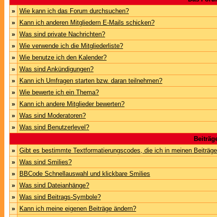
»
Wie kann ich das Forum durchsuchen?
»
Kann ich anderen Mitgliedern E-Mails schicken?
»
Was sind private Nachrichten?
»
Wie verwende ich die Mitgliederliste?
»
Wie benutze ich den Kalender?
»
Was sind Ankündigungen?
»
Kann ich Umfragen starten bzw. daran teilnehmen?
»
Wie bewerte ich ein Thema?
»
Kann ich andere Mitglieder bewerten?
»
Was sind Moderatoren?
»
Was sind Benutzerlevel?
Beiträg
»
Gibt es bestimmte Textformatierungscodes, die ich in meinen Beiträg
»
Was sind Smilies?
»
BBCode Schnellauswahl und klickbare Smilies
»
Was sind Dateianhänge?
»
Was sind Beitrags-Symbole?
»
Kann ich meine eigenen Beiträge ändern?