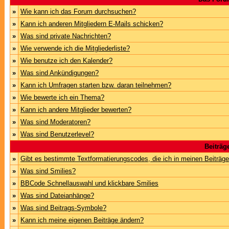
»
Wie kann ich das Forum durchsuchen?
»
Kann ich anderen Mitgliedern E-Mails schicken?
»
Was sind private Nachrichten?
»
Wie verwende ich die Mitgliederliste?
»
Wie benutze ich den Kalender?
»
Was sind Ankündigungen?
»
Kann ich Umfragen starten bzw. daran teilnehmen?
»
Wie bewerte ich ein Thema?
»
Kann ich andere Mitglieder bewerten?
»
Was sind Moderatoren?
»
Was sind Benutzerlevel?
Beiträg
»
Gibt es bestimmte Textformatierungscodes, die ich in meinen Beiträg
»
Was sind Smilies?
»
BBCode Schnellauswahl und klickbare Smilies
»
Was sind Dateianhänge?
»
Was sind Beitrags-Symbole?
»
Kann ich meine eigenen Beiträge ändern?