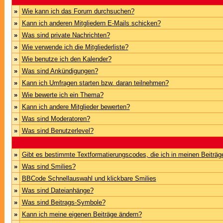
»
Wie kann ich das Forum durchsuchen?
»
Kann ich anderen Mitgliedern E-Mails schicken?
»
Was sind private Nachrichten?
»
Wie verwende ich die Mitgliederliste?
»
Wie benutze ich den Kalender?
»
Was sind Ankündigungen?
»
Kann ich Umfragen starten bzw. daran teilnehmen?
»
Wie bewerte ich ein Thema?
»
Kann ich andere Mitglieder bewerten?
»
Was sind Moderatoren?
»
Was sind Benutzerlevel?
»
Gibt es bestimmte Textformatierungscodes, die ich in meinen Beiträ
»
Was sind Smilies?
»
BBCode Schnellauswahl und klickbare Smilies
»
Was sind Dateianhänge?
»
Was sind Beitrags-Symbole?
»
Kann ich meine eigenen Beiträge ändern?