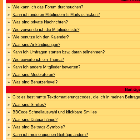
»
Wie kann ich das Forum durchsuchen?
»
Kann ich anderen Mitgliedern E-Mails schicken?
»
Was sind private Nachrichten?
»
Wie verwende ich die Mitgliederliste?
»
Wie benutze ich den Kalender?
»
Was sind Ankündigungen?
»
Kann ich Umfragen starten bzw. daran teilnehmen?
»
Wie bewerte ich ein Thema?
»
Kann ich andere Mitglieder bewerten?
»
Was sind Moderatoren?
»
Was sind Benutzerlevel?
Beiträg
»
Gibt es bestimmte Textformatierungscodes, die ich in meinen Beiträg
»
Was sind Smilies?
»
BBCode Schnellauswahl und klickbare Smilies
»
Was sind Dateianhänge?
»
Was sind Beitrags-Symbole?
»
Kann ich meine eigenen Beiträge ändern?