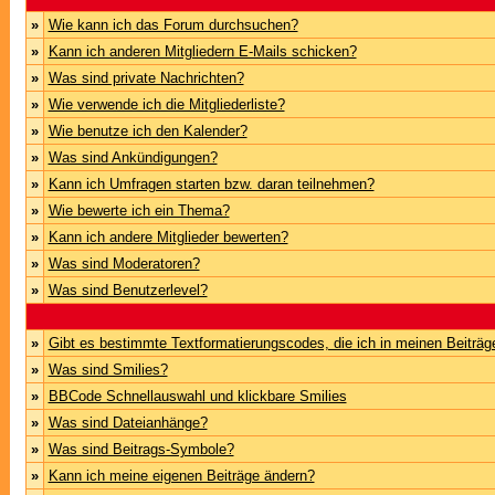
»
Wie kann ich das Forum durchsuchen?
»
Kann ich anderen Mitgliedern E-Mails schicken?
»
Was sind private Nachrichten?
»
Wie verwende ich die Mitgliederliste?
»
Wie benutze ich den Kalender?
»
Was sind Ankündigungen?
»
Kann ich Umfragen starten bzw. daran teilnehmen?
»
Wie bewerte ich ein Thema?
»
Kann ich andere Mitglieder bewerten?
»
Was sind Moderatoren?
»
Was sind Benutzerlevel?
»
Gibt es bestimmte Textformatierungscodes, die ich in meinen Beiträ
»
Was sind Smilies?
»
BBCode Schnellauswahl und klickbare Smilies
»
Was sind Dateianhänge?
»
Was sind Beitrags-Symbole?
»
Kann ich meine eigenen Beiträge ändern?