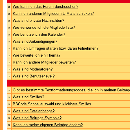
»
Wie kann ich das Forum durchsuchen?
»
Kann ich anderen Mitgliedern E-Mails schicken?
»
Was sind private Nachrichten?
»
Wie verwende ich die Mitgliederliste?
»
Wie benutze ich den Kalender?
»
Was sind Ankündigungen?
»
Kann ich Umfragen starten bzw. daran teilnehmen?
»
Wie bewerte ich ein Thema?
»
Kann ich andere Mitglieder bewerten?
»
Was sind Moderatoren?
»
Was sind Benutzerlevel?
»
Gibt es bestimmte Textformatierungscodes, die ich in meinen Beiträ
»
Was sind Smilies?
»
BBCode Schnellauswahl und klickbare Smilies
»
Was sind Dateianhänge?
»
Was sind Beitrags-Symbole?
»
Kann ich meine eigenen Beiträge ändern?