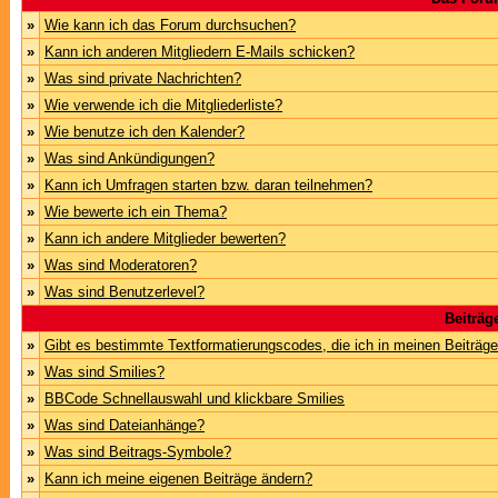
»
Wie kann ich das Forum durchsuchen?
»
Kann ich anderen Mitgliedern E-Mails schicken?
»
Was sind private Nachrichten?
»
Wie verwende ich die Mitgliederliste?
»
Wie benutze ich den Kalender?
»
Was sind Ankündigungen?
»
Kann ich Umfragen starten bzw. daran teilnehmen?
»
Wie bewerte ich ein Thema?
»
Kann ich andere Mitglieder bewerten?
»
Was sind Moderatoren?
»
Was sind Benutzerlevel?
Beiträg
»
Gibt es bestimmte Textformatierungscodes, die ich in meinen Beiträg
»
Was sind Smilies?
»
BBCode Schnellauswahl und klickbare Smilies
»
Was sind Dateianhänge?
»
Was sind Beitrags-Symbole?
»
Kann ich meine eigenen Beiträge ändern?